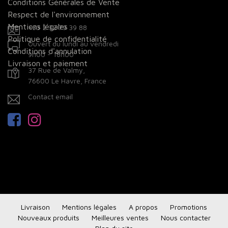
Conditions Générales de Vente
Respect de l'environnement
Mentions légales
+33 2 32 79 39 88
Politique de confidentialité
Ouvert du lundi au vendredi
Conditions d'annulation
9h00 - 18h00
Livraison et paiement
37 Rue de Valmy,
76600 Le Havre, France
Contact email
Facebook
Instagram
Livraison
Mentions légales
A propos
Promotions
Nouveaux produits
Meilleures ventes
Nous contacter