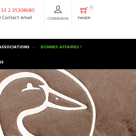
0
33 2 35308680
Contact email
PANIER
CONNEXION
ASSOCIATIONS
BONNES AFFAIRES !
RS