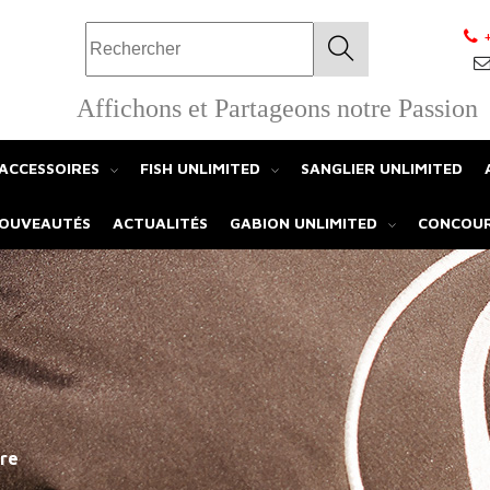
+
OK
Affichons et Partageons notre Passion
ACCESSOIRES
FISH UNLIMITED
SANGLIER UNLIMITED
OUVEAUTÉS
ACTUALITÉS
GABION UNLIMITED
CONCOU
ore