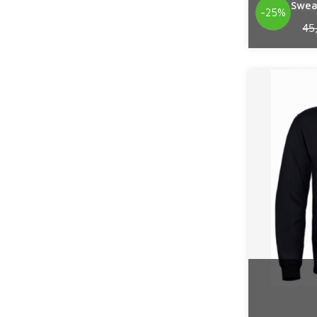
Swea
-25%
45