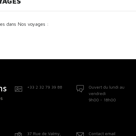
YAGES
ges dans Nos voyages :
ns
+33 2 32 79 39 88
Ouvert du lundi au
vendredi
es
9h00 - 18h00
37 Rue de Valmy,
Contact email