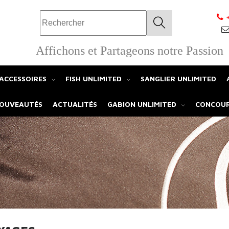
+
OK
Affichons et Partageons notre Passion
ACCESSOIRES
FISH UNLIMITED
SANGLIER UNLIMITED
OUVEAUTÉS
ACTUALITÉS
GABION UNLIMITED
CONCOU