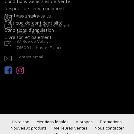
Conditions Générales de Vente
Respect de l'environnement
Mentions légales
+33 2 32 79 39 88
Politique de confidentialité
Ouvert du lundi au vendredi
Conditions d'annulation
9h00 - 18h00
Livraison et paiement
37 Rue de Valmy,
76600 Le Havre, France
Contact email
Facebook
Instagram
Livraison
Mentions légales
A propos
Promotions
Nouveaux produits
Meilleures ventes
Nous contacter