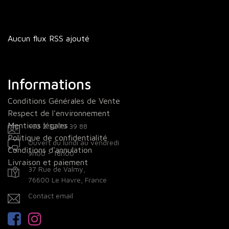
Aucun flux RSS ajouté
Informations
Conditions Générales de Vente
Respect de l'environnement
Mentions légales
+33 2 32 79 39 88
Politique de confidentialité
Ouvert du lundi au vendredi
Conditions d'annulation
9h00 - 18h00
Livraison et paiement
37 Rue de Valmy,
76600 Le Havre, France
Contact email